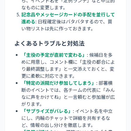
ら、イベント名を「定例ランチ」など中立的
なものに変更します。
記念品やメッセージカードの手配を並行して
進める
: 日程確定後はバタバタするので、買
い物リストは先に作っておきます。
よくあるトラブルと対処法
「主役の予定が直前で変わる」
: 候補日を多
めに用意し、コメント欄に「主役の都合によ
り最終調整します」と一文添えておくと、変
更に柔軟に対応できます。
「特定の派閥だけ参加してしまう」
: 部署横
断のイベントでは、各チームの代表に「みん
なに声をかけてね」と一言頼むと参加層が広
がります。
「サプライズがバレる」
: イベント名を中立
にし、内輪のチャットで詳細を共有するな
ど、情報の出し分けを徹底します。