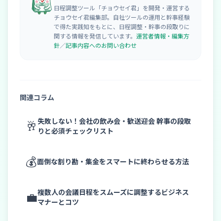
日程調整ツール「チョウセイ君」を開発・運営する
チョウセイ君編集部。自社ツールの運用と幹事経験
で得た実践知をもとに、日程調整・幹事の段取りに
関する情報を発信しています。
運営者情報・編集方
針
／
記事内容へのお問い合わせ
関連コラム
失敗しない！会社の飲み会・歓送迎会 幹事の段取
🥂
りと必須チェックリスト
💰
面倒な割り勘・集金をスマートに終わらせる方法
複数人の会議日程をスムーズに調整するビジネス
💼
マナーとコツ