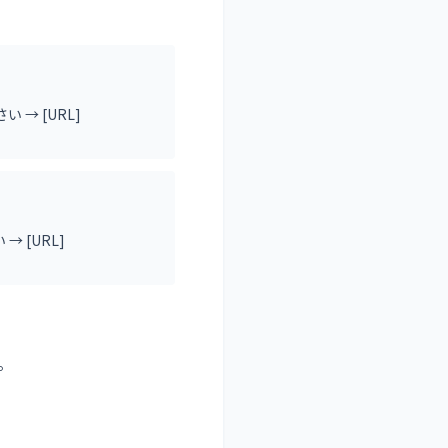
→ [URL]
 [URL]
。