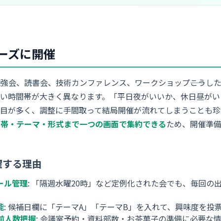
ーズに開催
強会、読書会、技術カンファレンス、ワークショップ――こうし
すい時間帯が大きく異なります。「平日夜がいいか、休日昼がい
項目が多く、調整に手間取って結局開催が流れてしまうことも珍
間帯・テーマ・形式まで一つの画面で集約できる
ため、開催準
躍する理由
ール管理
: 「隔週水曜20時」など定例化された会でも、毎回の
能
: 候補日欄に「テーマA」「テーマB」を入れて、興味度を投
前人数把握
: 会議室予約・資料部数・お茶菓子の準備に必要な