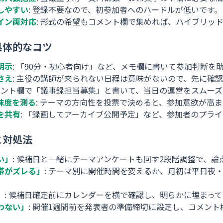
しやすい
: 登録不要なので、初参加者へのハードルが低いです。
イン両対応
: 形式の希望もコメント欄で集めれば、ハイブリッ
具体的なコツ
明示
: 「90分・初心者向け」など、メモ欄に書いて参加判断を
さえ
: 主役の講師が来られない日程は意味がないので、先に確
コメント欄で「議事録担当募集」と書いて、当日の運営をスムー
味度を測る
: テーマの方向性を投票で決めると、参加意欲が高
を共有
: 「録画してアーカイブ公開予定」など、参加者のプラ
と対処法
い」
: 候補日と一緒にテーマアンケートも回す2段階調整で、論
帯がズレる」
: テーマ別に開催時間を変えるか、月初は平日夜
」
: 候補日確定前にカレンダーを横で確認し、明らかに埋まっ
わない」
: 開催1週間前を発表者の準備締切に設定し、コメン